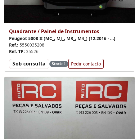
Quadrante / Painel de Instrumentos
Peugeot 5008 II (MC_, MJ_, MR_, M4_) [12.2016 - ...]
Ref.:
5550035208
Ref. TP:
35526
Sob consulta
Pedir contacto
Stock: 1