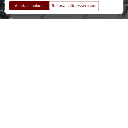
Quem somos
Aceitar cookies
Recusar não essenciais
Todas as marcas
Contactos
Termos e condições
Política de privacidade
Guardar Informacao
Auto RC Pecas
Rua Alto do Capitao, 327
3880-728 Ovar, Portugal
+351 914 401 299
marketing@autorcpecas.pt