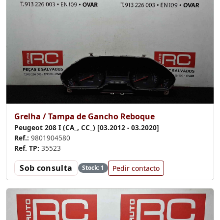
Grelha / Tampa de Gancho Reboque
Peugeot 208 I (CA_, CC_) [03.2012 - 03.2020]
Ref.:
9801904580
Ref. TP:
35523
Sob consulta
Pedir contacto
Stock: 1