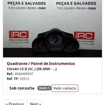
Quadrante / Painel de Instrumentos
Citroën C3 II (SC_) [09.2009 - ...]
Ref.:
96668806XT
Ref. TP:
35513
Sob consulta
Pedir contacto
Stock: 1
« Previous
Next »