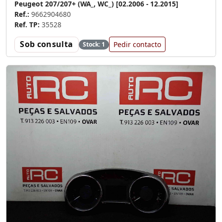
Peugeot 207/207+ (WA_, WC_) [02.2006 - 12.2015]
Ref.:
9662904680
Ref. TP:
35528
Sob consulta
Pedir contacto
Stock: 1