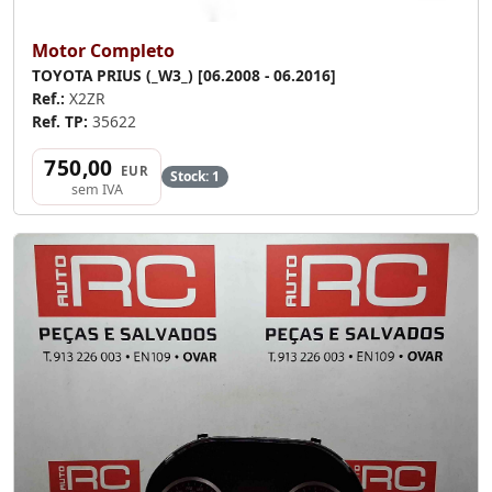
Motor Completo
TOYOTA PRIUS (_W3_) [06.2008 - 06.2016]
Ref.:
X2ZR
Ref. TP:
35622
750,00
EUR
Stock: 1
sem IVA