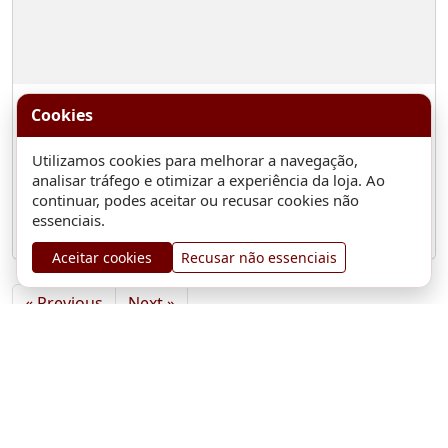
Motor Completo
Cookies
HONDA CIVIC VIII Hatchback (FN, FK) [09.2005 - 12.2012]
Ref.:
R18A2
Utilizamos cookies para melhorar a navegação,
Ref. TP:
35614
analisar tráfego e otimizar a experiência da loja. Ao
continuar, podes aceitar ou recusar cookies não
500,00
essenciais.
EUR
Stock: 1
sem IVA
Aceitar cookies
Recusar não essenciais
« Previous
Next »
Auto RC Pecas