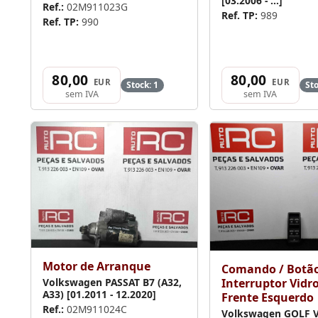
[03.2006 - ...]
Ref.:
02M911023G
Ref. TP:
989
Ref. TP:
990
80,00
80,00
EUR
EUR
Stock: 1
Sto
sem IVA
sem IVA
Motor de Arranque
Comando / Botão
Interruptor Vidr
Volkswagen PASSAT B7 (A32,
A33) [01.2011 - 12.2020]
Frente Esquerdo
Ref.:
02M911024C
Volkswagen GOLF VI