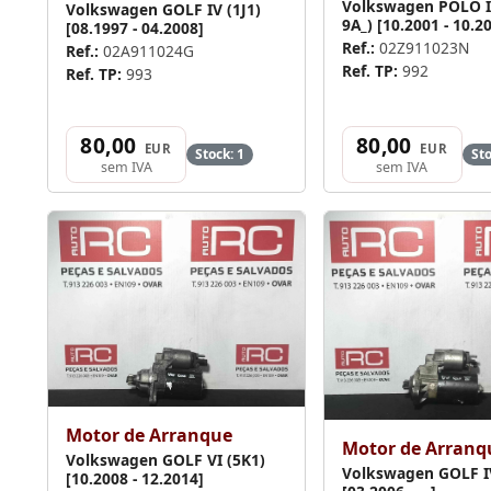
Volkswagen POLO I
Volkswagen GOLF IV (1J1)
9A_) [10.2001 - 10.2
[08.1997 - 04.2008]
Ref.:
02Z911023N
Ref.:
02A911024G
Ref. TP:
992
Ref. TP:
993
80,00
80,00
EUR
EUR
Stock: 1
Sto
sem IVA
sem IVA
Motor de Arranque
Motor de Arranq
Volkswagen GOLF VI (5K1)
Volkswagen GOLF I
[10.2008 - 12.2014]