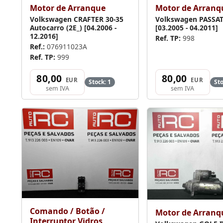
Motor de Arranq
Motor de Arranque
Volkswagen PASSAT
Volkswagen CRAFTER 30-35
[03.2005 - 04.2011]
Autocarro (2E_) [04.2006 -
12.2016]
Ref. TP:
998
Ref.:
076911023A
Ref. TP:
999
80,00
80,00
EUR
EUR
Stock: 1
Sto
sem IVA
sem IVA
Comando / Botão /
Motor de Arranq
Interruptor Vidros