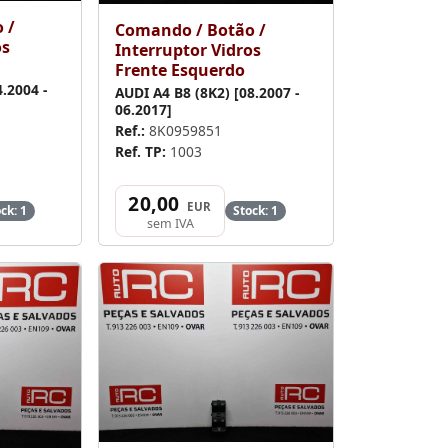
 /
Comando / Botão /
os
Interruptor Vidros
Frente Esquerdo
.2004 -
AUDI A4 B8 (8K2) [08.2007 -
06.2017]
Ref.:
8K0959851
Ref. TP:
1003
20,00
EUR
ck: 1
Stock: 1
sem IVA