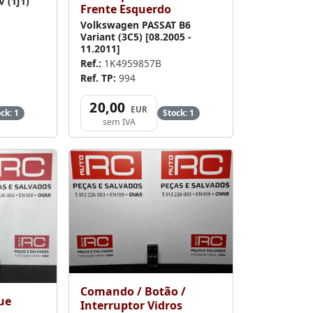
 (1J1)
Frente Esquerdo
Volkswagen PASSAT B6
Variant (3C5) [08.2005 -
11.2011]
Ref.:
1K4959857B
Ref. TP:
994
20,00
EUR
ck: 1
Stock: 1
sem IVA
Comando / Botão /
ue
Interruptor Vidros