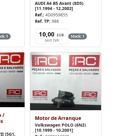
AUDI A4 B5 Avant (8D5)
[11.1994 - 12.2002]
Ref.:
4D0959855
Ref. TP:
988
10,00
EUR
ck: 1
Stock: 1
sem IVA
 /
Motor de Arranque
os
Volkswagen POLO (6N2)
[10.1999 - 10.2001]
I (5G1,