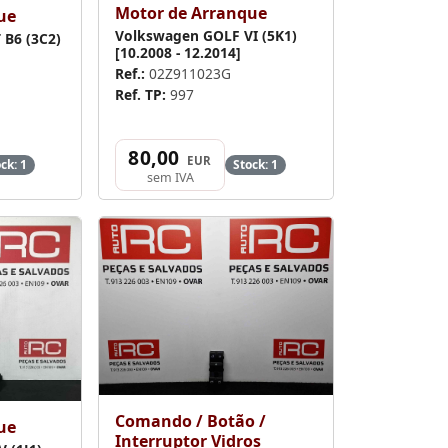
Motor de Arranque
ue
Volkswagen GOLF VI (5K1)
 B6 (3C2)
[10.2008 - 12.2014]
Ref.:
02Z911023G
Ref. TP:
997
80,00
EUR
ck: 1
Stock: 1
sem IVA
Comando / Botão /
ue
Interruptor Vidros