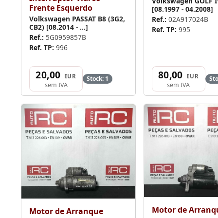
Volkswagen GOLF IV
Frente Esquerdo
[08.1997 - 04.2008]
Volkswagen PASSAT B8 (3G2,
Ref.:
02A917024B
CB2) [08.2014 - ...]
Ref. TP:
995
Ref.:
5G0959857B
Ref. TP:
996
20,00
80,00
EUR
EUR
Stock: 1
Sto
sem IVA
sem IVA
Motor de Arranq
Motor de Arranque