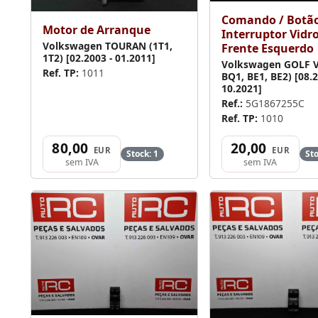
Comando / Botão
Motor de Arranque
Interruptor Vidr
Volkswagen TOURAN (1T1,
Frente Esquerdo
1T2) [02.2003 - 01.2011]
Volkswagen GOLF VI
Ref. TP:
1011
BQ1, BE1, BE2) [08.2
10.2021]
Ref.:
5G1867255C
Ref. TP:
1010
80,00
20,00
EUR
EUR
Stock: 1
Sto
sem IVA
sem IVA