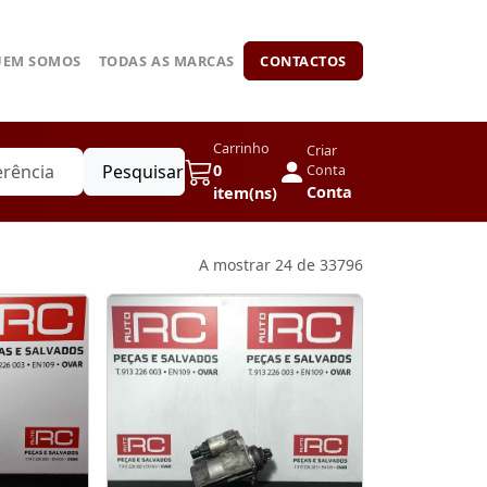
UEM SOMOS
TODAS AS MARCAS
CONTACTOS
Carrinho
Criar
Pesquisar
0
Conta
Conta
item(ns)
A mostrar 24 de 33796