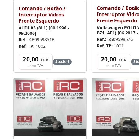
Comando / Botão
Comando / Botão /
Interruptor Vidr
Interruptor Vidros
Frente Esquerdo
Frente Esquerdo
Volkswagen POLO V
AUDI A3 (8L1) [09.1996 -
BZ1, AE1) [06.2017 - .
09.2006]
Ref.:
5G0959857G
Ref.:
4B0959851B
Ref. TP:
1001
Ref. TP:
1002
20,00
20,00
EUR
EUR
Stock: 1
Sto
sem IVA
sem IVA