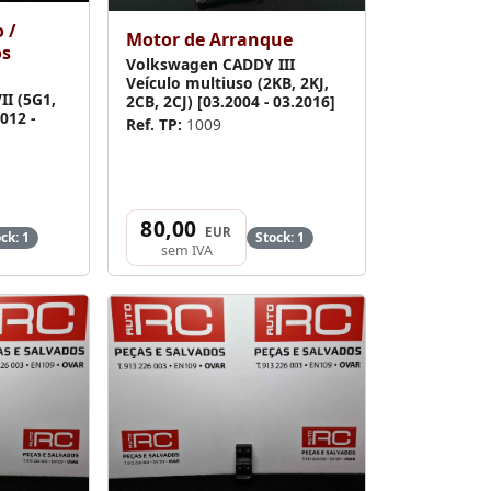
 /
Motor de Arranque
os
Volkswagen CADDY III
Veículo multiuso (2KB, 2KJ,
I (5G1,
2CB, 2CJ) [03.2004 - 03.2016]
012 -
Ref. TP:
1009
80,00
EUR
ck: 1
Stock: 1
sem IVA