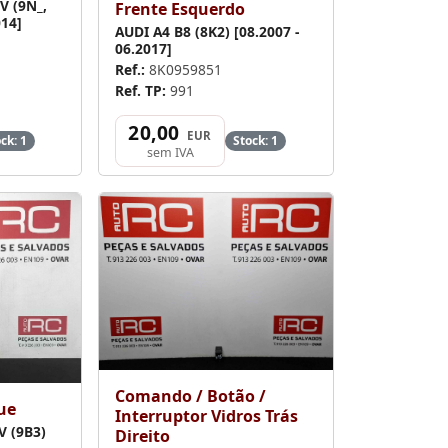
V (9N_,
Frente Esquerdo
014]
AUDI A4 B8 (8K2) [08.2007 -
06.2017]
Ref.:
8K0959851
Ref. TP:
991
20,00
EUR
ck: 1
Stock: 1
sem IVA
Comando / Botão /
ue
Interruptor Vidros Trás
V (9B3)
Direito