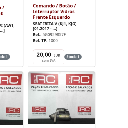
Comando / Botão /
 /
Interruptor Vidros
os
Frente Esquerdo
SEAT IBIZA V (KJ1, KJG)
I (AW1,
[01.2017 - ...]
..]
Ref.:
5G0959857F
Ref. TP:
1000
20,00
EUR
ck: 1
Stock: 1
sem IVA