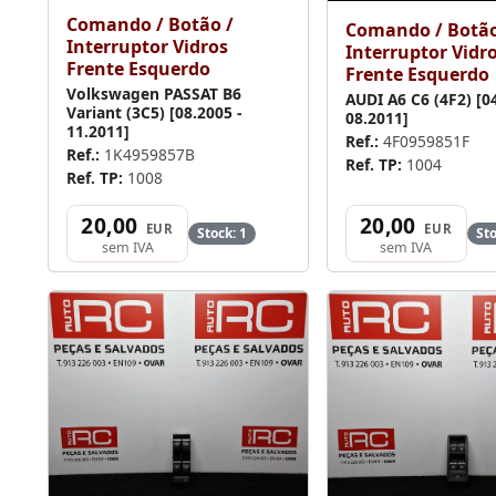
Comando / Botão /
Comando / Botão
Interruptor Vidros
Interruptor Vidr
Frente Esquerdo
Frente Esquerdo
Volkswagen PASSAT B6
AUDI A6 C6 (4F2) [04
Variant (3C5) [08.2005 -
08.2011]
11.2011]
Ref.:
4F0959851F
Ref.:
1K4959857B
Ref. TP:
1004
Ref. TP:
1008
20,00
20,00
EUR
EUR
Stock: 1
Sto
sem IVA
sem IVA