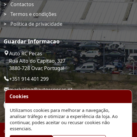
Contactos
Termos e condições
Política de privacidade
Guardar Informacao
Auto RC Pecas
Rua Alto do Capitao, 327
3880-728 Ovar, Portugal
+351 914 401 299
marketing@autorcpecas.pt
Cookies
Utilizamos cookies para melhorar a navegação,
analisar tráfego e otimizar a experiência da loja. Ao
continuar, podes aceitar ou recusar cookies não
essenciais.
© 2026 Auto RC Pecas. Plataforma de comercio eletronico.