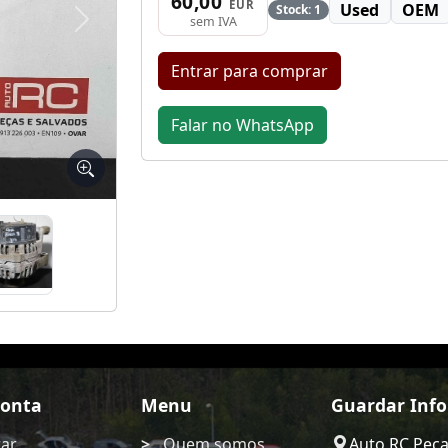
60,00
EUR
Used
OEM
Stock: 1
sem IVA
Seguinte
Entrar para comprar
Falar no WhatsApp
Conta
Menu
Guardar Inf
rar
Quem somos
Auto RC Pec