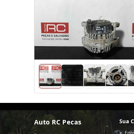
Anterior
Auto RC Pecas
Sua 
Ent