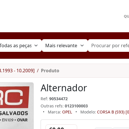
Q
.1993 - 10.2009]
Produto
Alternador
Ref:
90534472
Outras refs:
0123100003
•
Marca:
OPEL
•
Modelo:
CORSA B (S93) [0