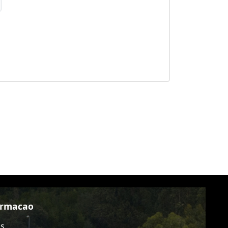
ormacao
as