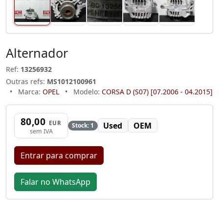
Alternador
Ref:
13256932
Outras refs:
MS1012100961
•
Marca:
OPEL
•
Modelo:
CORSA D (S07) [07.2006 - 04.2015]
80,00
EUR
Used
OEM
Stock: 1
sem IVA
Entrar para comprar
Falar no WhatsApp