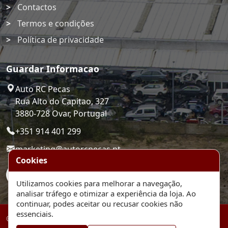
Contactos
Termos e condições
Política de privacidade
Guardar Informacao
Auto RC Pecas
Rua Alto do Capitao, 327
3880-728 Ovar, Portugal
+351 914 401 299
marketing@autorcpecas.pt
Cookies
Utilizamos cookies para melhorar a navegação,
analisar tráfego e otimizar a experiência da loja. Ao
continuar, podes aceitar ou recusar cookies não
essenciais.
© 2026 Auto RC Pecas. Plataforma de comercio eletronico.