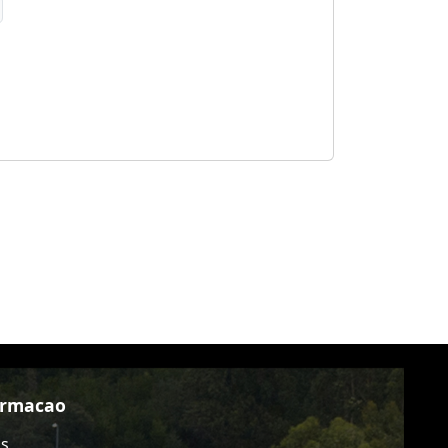
ormacao
as