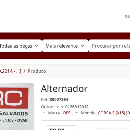
Q
2014 - ...]
Produto
Alternador
Ref:
39007364
Outras refs:
0126312012
•
Marca:
OPEL
•
Modelo:
CORSA E (X15) [09