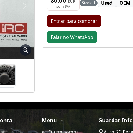
80,00
EUR
Used
OEM
Stock: 1
sem IVA
Seguinte
Entrar para comprar
Falar no WhatsApp
Conta
Menu
Guardar Inf
rar
Quem somos
Auto RC Pec