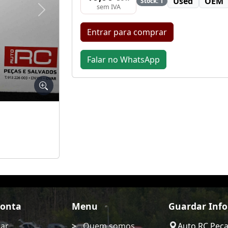
Used
OEM
Stock: 1
sem IVA
Seguinte
Entrar para comprar
Falar no WhatsApp
Conta
Menu
Guardar Inf
rar
Quem somos
Auto RC Pec