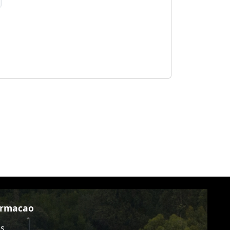
ormacao
as