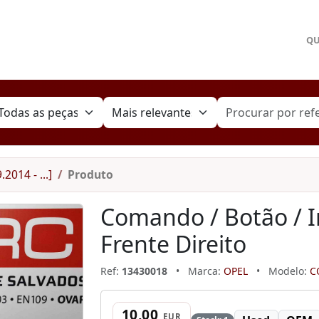
Q
2014 - ...]
Produto
Comando / Botão / I
Frente Direito
Ref:
13430018
•
Marca:
OPEL
•
Modelo:
CO
10,00
EUR