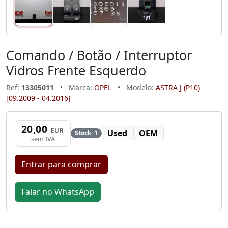
Comando / Botão / Interruptor
Vidros Frente Esquerdo
Ref:
13305011
•
Marca:
OPEL
•
Modelo:
ASTRA J (P10)
[09.2009 - 04.2016]
20,00
EUR
Used
OEM
Stock: 1
sem IVA
Entrar para comprar
Falar no WhatsApp