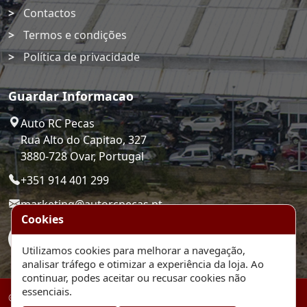
Contactos
Termos e condições
Política de privacidade
Guardar Informacao
Auto RC Pecas
Rua Alto do Capitao, 327
3880-728 Ovar, Portugal
+351 914 401 299
marketing@autorcpecas.pt
Cookies
Utilizamos cookies para melhorar a navegação,
analisar tráfego e otimizar a experiência da loja. Ao
continuar, podes aceitar ou recusar cookies não
essenciais.
© 2026 Auto RC Pecas. Plataforma de comercio eletronico.