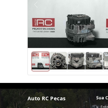
Anterior
Auto RC Pecas
Sua 
Ent