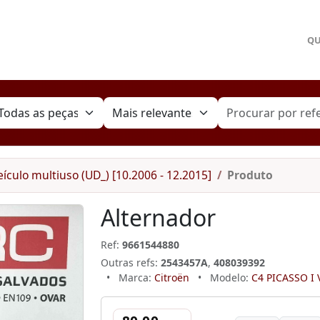
Q
ículo multiuso (UD_) [10.2006 - 12.2015]
Produto
Alternador
Ref:
9661544880
Outras refs:
2543457A
,
408039392
•
Marca:
Citroën
•
Modelo:
C4 PICASSO I V