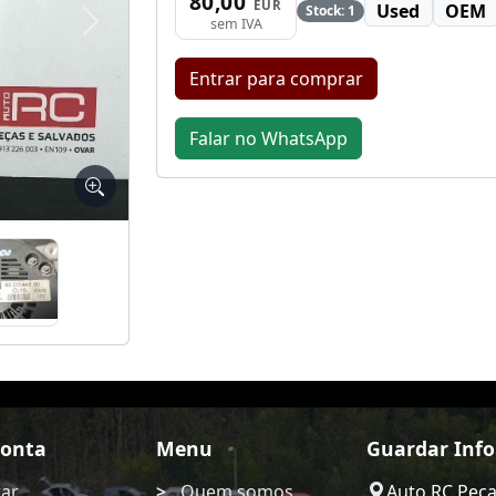
80,00
EUR
Used
OEM
Stock: 1
sem IVA
Seguinte
Entrar para comprar
Falar no WhatsApp
Conta
Menu
Guardar Inf
rar
Quem somos
Auto RC Pec