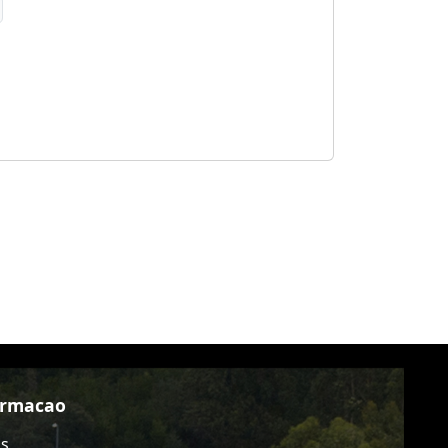
ormacao
as