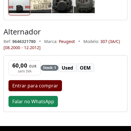
Alternador
Ref:
9646321780
•
Marca:
Peugeot
•
Modelo:
307 (3A/C)
[08.2000 - 12.2012]
60,00
EUR
Used
OEM
Stock: 1
sem IVA
Entrar para comprar
Falar no WhatsApp