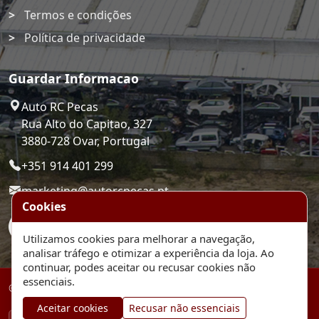
Termos e condições
Política de privacidade
Guardar Informacao
Auto RC Pecas
Rua Alto do Capitao, 327
3880-728 Ovar, Portugal
+351 914 401 299
marketing@autorcpecas.pt
Cookies
Utilizamos cookies para melhorar a navegação,
analisar tráfego e otimizar a experiência da loja. Ao
continuar, podes aceitar ou recusar cookies não
essenciais.
© 2026 Auto RC Pecas. Plataforma de comercio eletronico.
Aceitar cookies
Recusar não essenciais