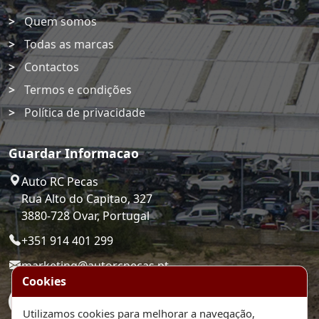
Quem somos
Todas as marcas
Contactos
Termos e condições
Política de privacidade
Guardar Informacao
Auto RC Pecas
Rua Alto do Capitao, 327
3880-728 Ovar, Portugal
+351 914 401 299
marketing@autorcpecas.pt
Cookies
Utilizamos cookies para melhorar a navegação,