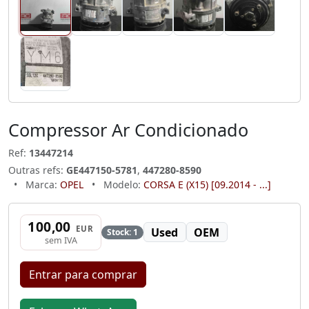
Compressor Ar Condicionado
Ref:
13447214
Outras refs:
GE447150-5781
,
447280-8590
•
Marca:
OPEL
•
Modelo:
CORSA E (X15) [09.2014 - ...]
100,00
EUR
Used
OEM
Stock: 1
sem IVA
Entrar para comprar