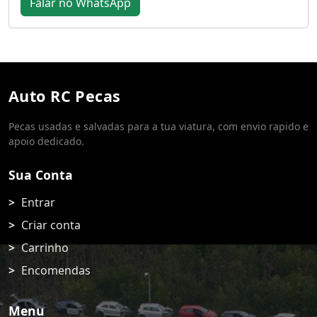
Falar no WhatsApp
Auto RC Pecas
Pecas usadas e salvadas para a tua viatura, com envio rapido e
apoio dedicado.
Sua Conta
Entrar
Criar conta
Carrinho
Encomendas
Menu