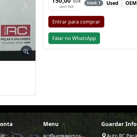
150,00
EUR
Used
OEM
Stock: 1
sem IVA
Seguinte
Entrar para comprar
Falar no WhatsApp
Conta
Menu
Guardar Inf
rar
Quem somos
Auto RC Pec