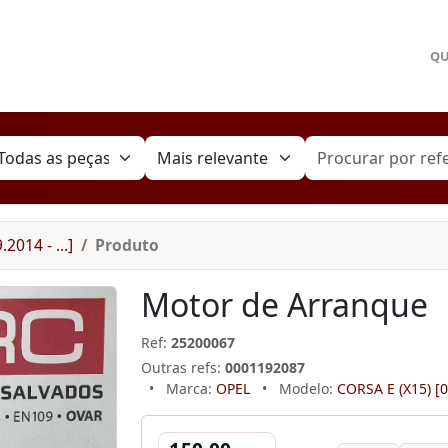
Q
2014 - ...]
Produto
Motor de Arranque
Ref:
25200067
Outras refs:
0001192087
•
Marca:
OPEL
•
Modelo:
CORSA E (X15) [09