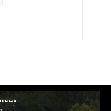
ormacao
as