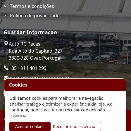
Termos e condições
Política de privacidade
Guardar Informacao
Auto RC Pecas
Rua Alto do Capitao, 327
3880-728 Ovar, Portugal
+351 914 401 299
marketing@autorcpecas.pt
Cookies
Utilizamos cookies para melhorar a navegação,
analisar tráfego e otimizar a experiência da loja. Ao
continuar, podes aceitar ou recusar cookies não
essenciais.
© 2026 Auto RC Pecas. Plataforma de comercio eletronico.
Aceitar cookies
Recusar não essenciais