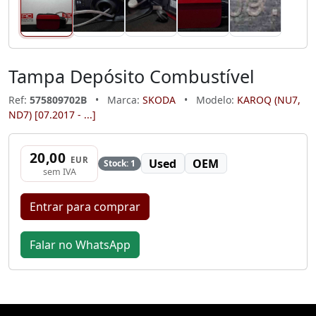
Tampa Depósito Combustível
Ref:
575809702B
•
Marca:
SKODA
•
Modelo:
KAROQ (NU7,
ND7) [07.2017 - ...]
20,00
EUR
Used
OEM
Stock: 1
sem IVA
Entrar para comprar
Falar no WhatsApp