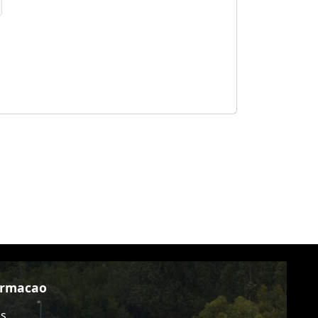
ormacao
as