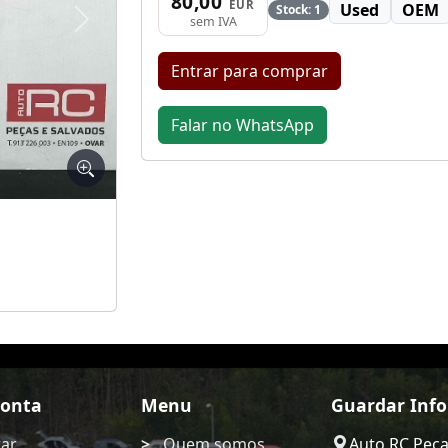
80,00
EUR
Used
OEM
Stock: 1
sem IVA
Seguinte
Entrar para comprar
Falar no WhatsApp
Conta
Menu
Guardar Inf
rar
Quem somos
Auto RC Pec