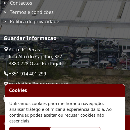
Contactos
Termos e condições
Política de privacidade
Guardar Informacao
Auto RC Pecas
Rua Alto do Capitao, 327
3880-728 Ovar, Portugal
+351 914 401 299
marketing@autorcpecas.pt
Cookies
Utilizamos cookies para melhorar a navegação,
analisar tráfego e otimizar a experiência da loja. Ao
continuar, podes aceitar ou recusar cookies não
essenciais.
© 2026 Auto RC Pecas. Plataforma de comercio eletronico.