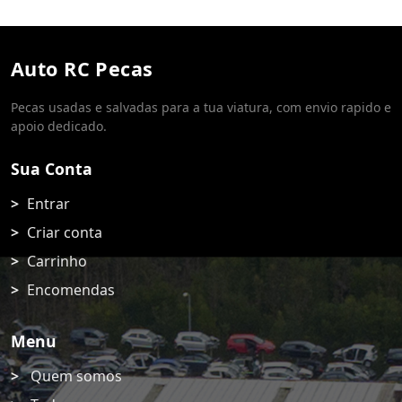
Auto RC Pecas
Pecas usadas e salvadas para a tua viatura, com envio rapido e
apoio dedicado.
Sua Conta
Entrar
Criar conta
Carrinho
Encomendas
Menu
Quem somos