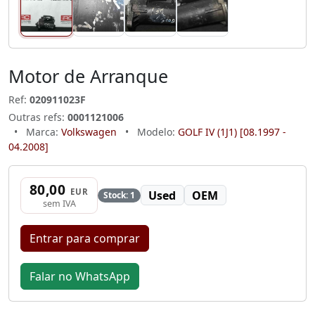
Motor de Arranque
Ref:
020911023F
Outras refs:
0001121006
•
Marca:
Volkswagen
•
Modelo:
GOLF IV (1J1) [08.1997 -
04.2008]
80,00
EUR
Used
OEM
Stock: 1
sem IVA
Entrar para comprar
Falar no WhatsApp