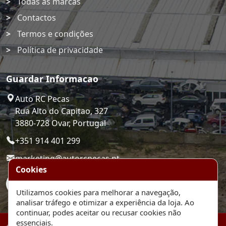
Todas as marcas
Contactos
Termos e condições
Política de privacidade
Guardar Informacao
Auto RC Pecas
Rua Alto do Capitao, 327
3880-728 Ovar, Portugal
+351 914 401 299
marketing@autorcpecas.pt
Cookies
Utilizamos cookies para melhorar a navegação,
analisar tráfego e otimizar a experiência da loja. Ao
continuar, podes aceitar ou recusar cookies não
essenciais.