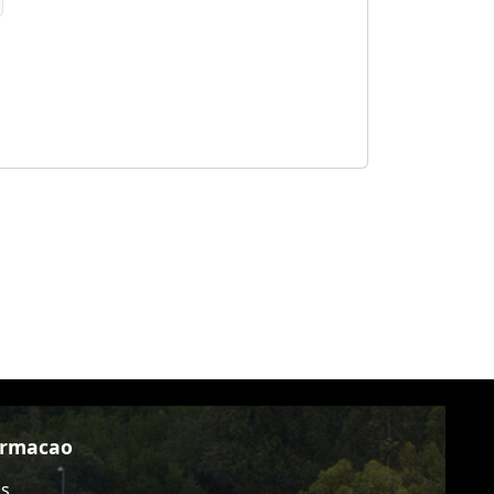
ormacao
as