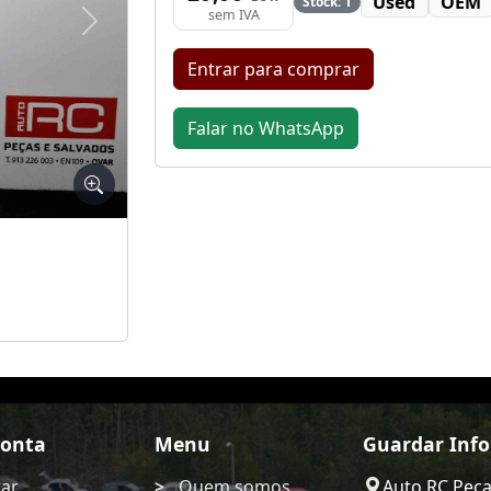
Used
OEM
Stock: 1
sem IVA
Seguinte
Entrar para comprar
Falar no WhatsApp
Conta
Menu
Guardar Inf
rar
Quem somos
Auto RC Pec