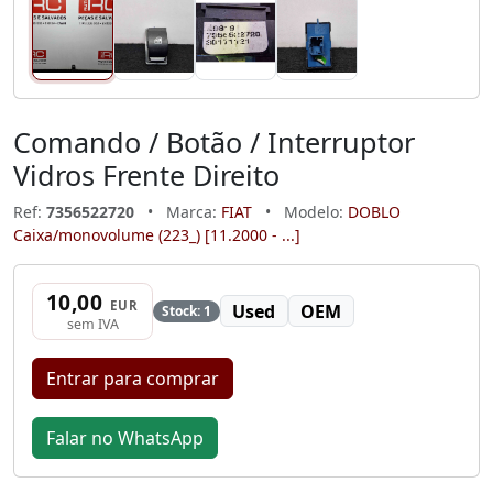
Comando / Botão / Interruptor
Vidros Frente Direito
Ref:
7356522720
•
Marca:
FIAT
•
Modelo:
DOBLO
Caixa/monovolume (223_) [11.2000 - ...]
10,00
EUR
Used
OEM
Stock: 1
sem IVA
Entrar para comprar
Falar no WhatsApp