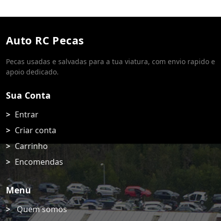
Auto RC Pecas
Pecas usadas e salvadas para a tua viatura, com envio rapido e
apoio dedicado.
Sua Conta
Entrar
Criar conta
Carrinho
Encomendas
Menu
Quem somos