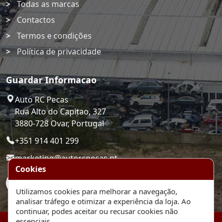
Todas as marcas
Contactos
Termos e condições
Política de privacidade
Guardar Informacao
Auto RC Pecas
Rua Alto do Capitao, 327
3880-728 Ovar, Portugal
+351 914 401 299
marketing@autorcpecas.pt
Cookies
Utilizamos cookies para melhorar a navegação,
analisar tráfego e otimizar a experiência da loja. Ao
continuar, podes aceitar ou recusar cookies não
essenciais.