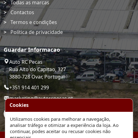
Todas as marcas
Contactos
Termos e condições
Política de privacidade
Guardar Informacao
Auto RC Pecas
Rua Alto do Capitao, 327
3880-728 Ovar, Portugal
+351 914 401 299
marketing@autorcpecas.pt
Cookies
Utilizamos cookies para melhorar a navegação,
analisar tráfego e otimizar a experiência da loja. Ao
continuar, podes aceitar ou recusar cookies não
essenciais.