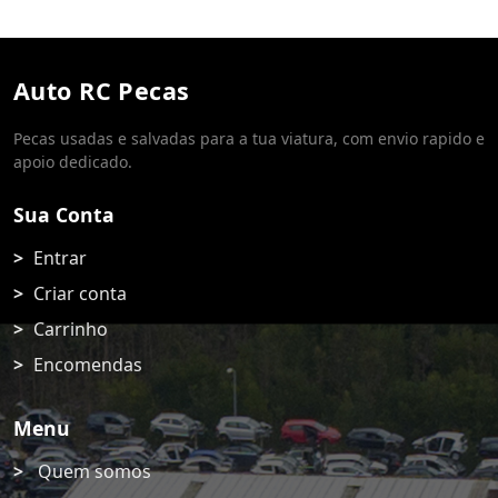
Auto RC Pecas
Pecas usadas e salvadas para a tua viatura, com envio rapido e
apoio dedicado.
Sua Conta
Entrar
Criar conta
Carrinho
Encomendas
Menu
Quem somos