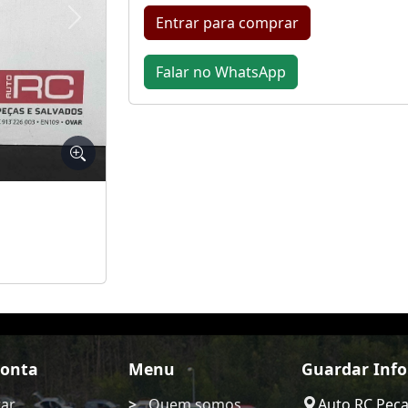
Entrar para comprar
Seguinte
Falar no WhatsApp
Conta
Menu
Guardar Inf
rar
Quem somos
Auto RC Pec