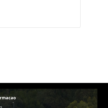
ormacao
as