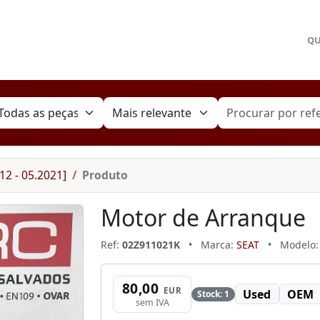
Q
12 - 05.2021]
Produto
Motor de Arranque
Ref:
02Z911021K
•
Marca:
SEAT
•
Modelo
80,00
EUR
Used
OEM
Stock: 1
sem IVA