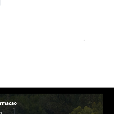
ormacao
as