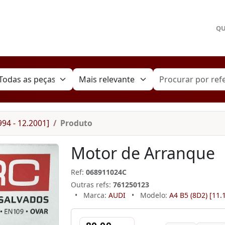
Q
994 - 12.2001]
Produto
Motor de Arranque
Ref:
068911024C
Outras refs:
761250123
•
Marca:
AUDI
•
Modelo:
A4 B5 (8D2) [11.