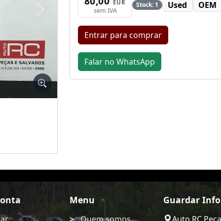
80,00
EUR
Used
OEM
Stock: 1
sem IVA
Seguinte
Entrar para comprar
Falar no WhatsApp
Conta
Menu
Guardar Inf
rar
Quem somos
Auto RC Pec