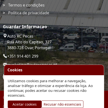
Termos e condições
Política de privacidade
Guardar Informacao
Auto RC Pecas
Rua Alto do Capitao, 327
3880-728 Ovar, Portugal
+351 914 401 299
marketing@autorcpecas.pt
Cookies
Utilizamos cookies para melhorar a navegação,
analisar tráfego e otimizar a experiência da loja. Ao
continuar, podes aceitar ou recusar cookies não
essenciais.
© 2026 Auto RC Pecas. Plataforma de comercio eletronico.
Aceitar cookies
Recusar não essenciais