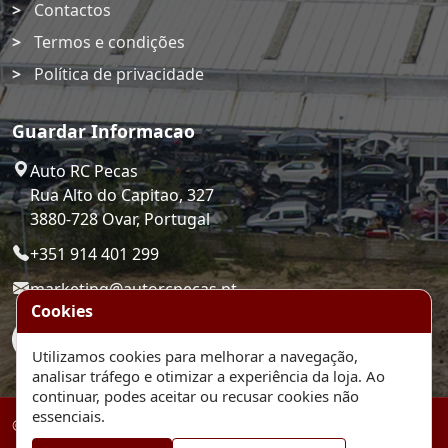
Contactos
Termos e condições
Política de privacidade
Guardar Informacao
Auto RC Pecas
Rua Alto do Capitao, 327
3880-728 Ovar, Portugal
+351 914 401 299
marketing@autorcpecas.pt
Cookies
Utilizamos cookies para melhorar a navegação,
analisar tráfego e otimizar a experiência da loja. Ao
continuar, podes aceitar ou recusar cookies não
essenciais.
© 2026 Auto RC Pecas. Plataforma de comercio eletronico.