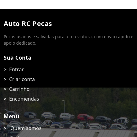
Auto RC Pecas
Pecas usadas e salvadas para a tua viatura, com envio rapido e
apoio dedicado.
Sua Conta
Entrar
Criar conta
Carrinho
Encomendas
Menu
Quem somos