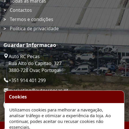
Todas as marcas
Contactos
Termos e condições
Política de privacidade
Guardar Informacao
Auto RC Pecas
Rua Alto do Capitao, 327
3880-728 Ovar, Portugal
+351 914 401 299
marketing@autorcpecas.pt
Cookies
Utilizamos cookies para melhorar a navegação,
analisar tráfego e otimizar a experiência da loja. Ao
continuar, podes aceitar ou recusar cookies não
essenciais.