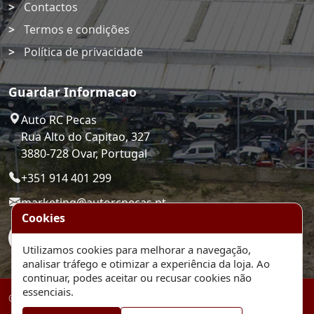
Contactos
Termos e condições
Política de privacidade
Guardar Informacao
Auto RC Pecas
Rua Alto do Capitao, 327
3880-728 Ovar, Portugal
+351 914 401 299
marketing@autorcpecas.pt
Cookies
Utilizamos cookies para melhorar a navegação,
analisar tráfego e otimizar a experiência da loja. Ao
continuar, podes aceitar ou recusar cookies não
essenciais.
© 2026 Auto RC Pecas. Plataforma de comercio eletronico.