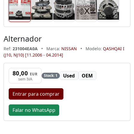
Alternador
Ref:
231004EA0A
•
Marca:
NISSAN
•
Modelo:
QASHQAI I
(J10, NJ10) [11.2006 - 04.2014]
80,00
EUR
Used
OEM
Stock: 1
sem IVA
Entrar para comprar
Falar no WhatsApp