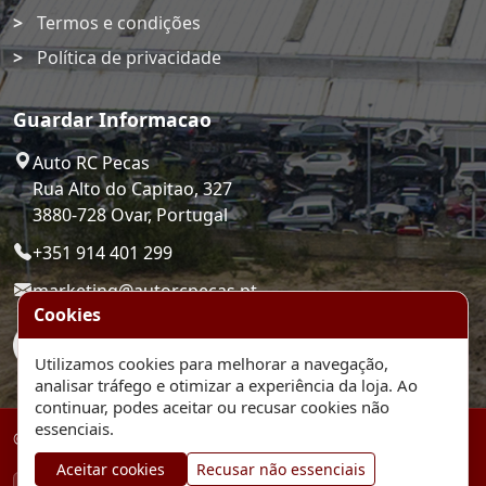
Termos e condições
Política de privacidade
Guardar Informacao
Auto RC Pecas
Rua Alto do Capitao, 327
3880-728 Ovar, Portugal
+351 914 401 299
marketing@autorcpecas.pt
Cookies
Utilizamos cookies para melhorar a navegação,
analisar tráfego e otimizar a experiência da loja. Ao
continuar, podes aceitar ou recusar cookies não
essenciais.
© 2026 Auto RC Pecas. Plataforma de comercio eletronico.
Aceitar cookies
Recusar não essenciais