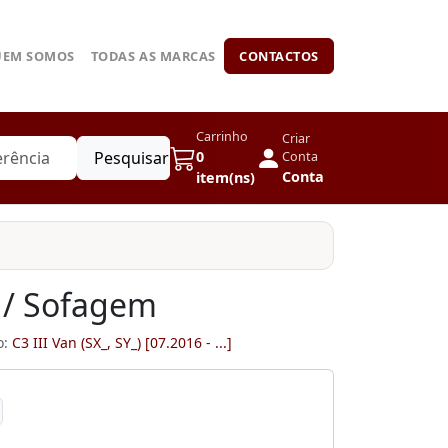
UEM SOMOS
TODAS AS MARCAS
CONTACTOS
Carrinho
Criar
Pesquisar
0
Conta
Conta
item(ns)
 / Sofagem
o:
C3 III Van (SX_, SY_) [07.2016 - ...]