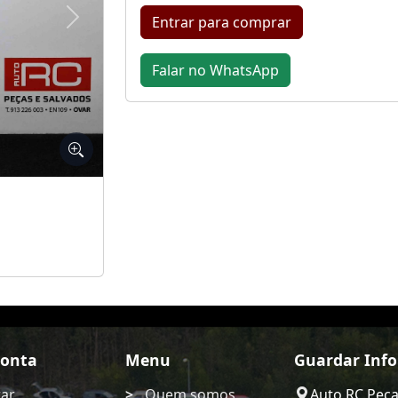
Entrar para comprar
Seguinte
Falar no WhatsApp
Conta
Menu
Guardar Inf
rar
Quem somos
Auto RC Pec