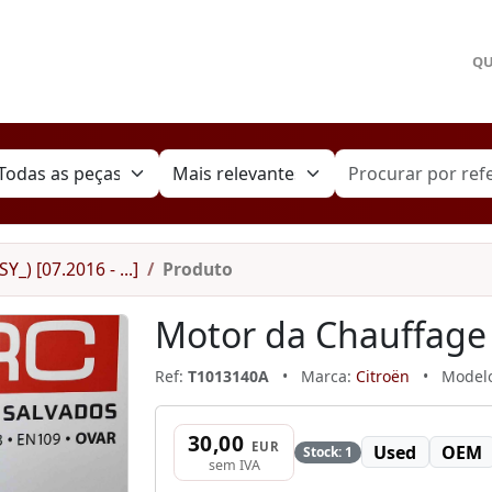
Q
SY_) [07.2016 - ...]
Produto
Motor da Chauffage
Ref:
T1013140A
•
Marca:
Citroën
•
Model
30,00
EUR
Used
OEM
Stock: 1
sem IVA