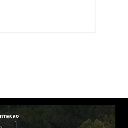
ormacao
as