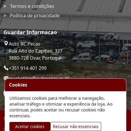
Termos e condições
Política de privacidade
Guardar Informacao
Auto RC Pecas
Rua Alto do Capitao, 327
3880-728 Ovar, Portugal
+351 914 401 299
marketing@autorcpecas.pt
Cookies
Utilizamos cookies para melhorar a navegação,
analisar tráfego e otimizar a experiência da loja. Ao
continuar, podes aceitar ou recusar cookies não
essenciais.
© 2026 Auto RC Pecas. Plataforma de comercio eletronico.
Aceitar cookies
Recusar não essenciais