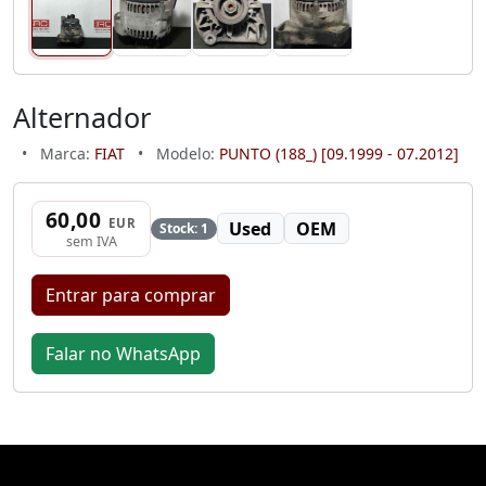
Alternador
•
Marca:
FIAT
•
Modelo:
PUNTO (188_) [09.1999 - 07.2012]
60,00
EUR
Used
OEM
Stock: 1
sem IVA
Entrar para comprar
Falar no WhatsApp