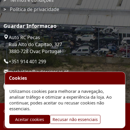
Termos e condições
Política de privacidade
Guardar Informacao
Auto RC Pecas
Rua Alto do Capitao, 327
3880-728 Ovar, Portugal
+351 914 401 299
marketing@autorcpecas.pt
Cookies
Utilizamos cookies para melhorar a navegação,
analisar tráfego e otimizar a experiência da loja. Ao
continuar, podes aceitar ou recusar cookies não
essenciais.
© 2026 Auto RC Pecas. Plataforma de comercio eletronico.
Aceitar cookies
Recusar não essenciais
MB
MB WAY
VISA
MASTERCARD
TRANSFERENCIA