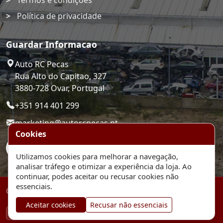
Termos e condições
Política de privacidade
Guardar Informacao
Auto RC Pecas
Rua Alto do Capitao, 327
3880-728 Ovar, Portugal
+351 914 401 299
marketing@autorcpecas.pt
Cookies
Utilizamos cookies para melhorar a navegação,
analisar tráfego e otimizar a experiência da loja. Ao
continuar, podes aceitar ou recusar cookies não
essenciais.
© 2026 Auto RC Pecas. Plataforma de comercio eletronico.
Aceitar cookies
Recusar não essenciais
MB
MB WAY
VISA
MASTERCARD
TRANSFERENCIA