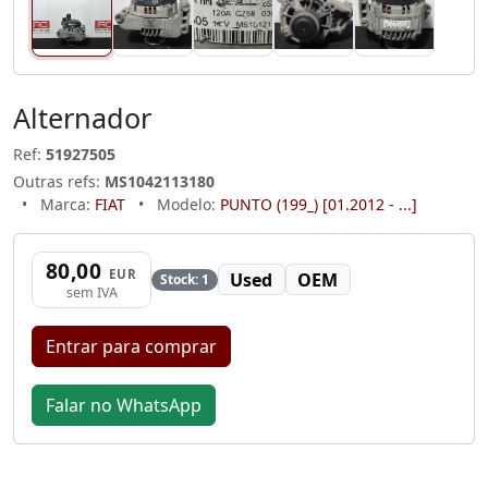
Alternador
Ref:
51927505
Outras refs:
MS1042113180
•
Marca:
FIAT
•
Modelo:
PUNTO (199_) [01.2012 - ...]
80,00
EUR
Used
OEM
Stock: 1
sem IVA
Entrar para comprar
Falar no WhatsApp