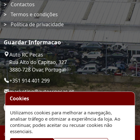
Contactos
Termos e condições
Política de privacidade
Guardar Informacao
Auto RC Pecas
Rua Alto do Capitao, 327
3880-728 Ovar, Portugal
+351 914 401 299
marketing@autorcpecas.pt
Cookies
Utilizamos cookies para melhorar a navegação,
analisar tráfego e otimizar a experiência da loja. Ao
continuar, podes aceitar ou recusar cookies não
essenciais.
© 2026 Auto RC Pecas. Plataforma de comercio eletronico.