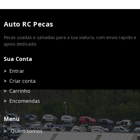
Auto RC Pecas
Pecas usadas e salvadas para a tua viatura, com envio rapido e
apoio dedicado.
Sua Conta
Entrar
Criar conta
Carrinho
Encomendas
Menu
Quem somos