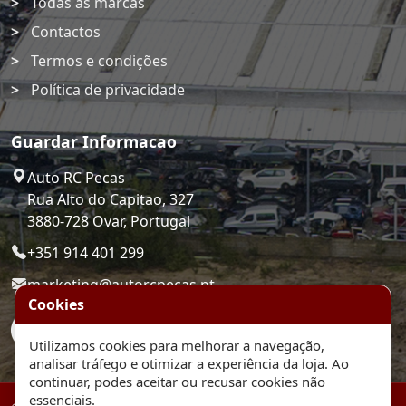
Todas as marcas
Contactos
Termos e condições
Política de privacidade
Guardar Informacao
Auto RC Pecas
Rua Alto do Capitao, 327
3880-728 Ovar, Portugal
+351 914 401 299
marketing@autorcpecas.pt
Cookies
Utilizamos cookies para melhorar a navegação,
analisar tráfego e otimizar a experiência da loja. Ao
continuar, podes aceitar ou recusar cookies não
essenciais.