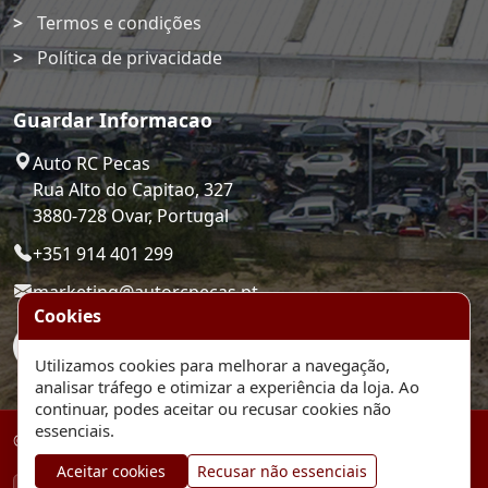
Termos e condições
Política de privacidade
Guardar Informacao
Auto RC Pecas
Rua Alto do Capitao, 327
3880-728 Ovar, Portugal
+351 914 401 299
marketing@autorcpecas.pt
Cookies
Utilizamos cookies para melhorar a navegação,
analisar tráfego e otimizar a experiência da loja. Ao
continuar, podes aceitar ou recusar cookies não
essenciais.
© 2026 Auto RC Pecas. Plataforma de comercio eletronico.
Aceitar cookies
Recusar não essenciais