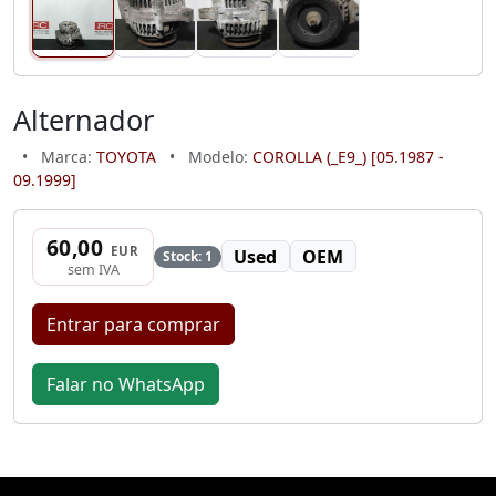
Alternador
•
Marca:
TOYOTA
•
Modelo:
COROLLA (_E9_) [05.1987 -
09.1999]
60,00
EUR
Used
OEM
Stock: 1
sem IVA
Entrar para comprar
Falar no WhatsApp