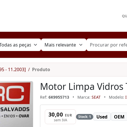
Q
95 - 11.2003]
Produto
Motor Limpa Vidros 
Ref:
6K9955713
•
Marca:
SEAT
•
Modelo:
30,00
EUR
Used
OEM
Stock: 1
sem IVA