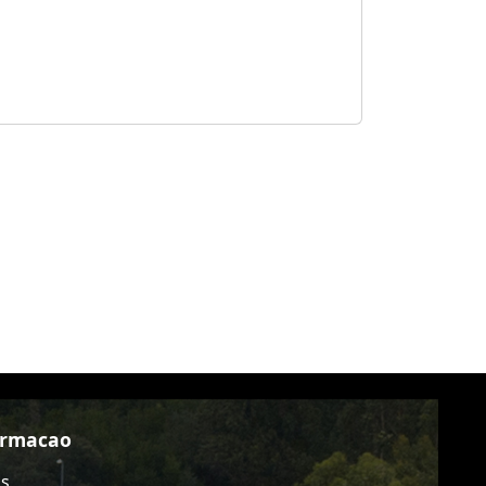
ormacao
as