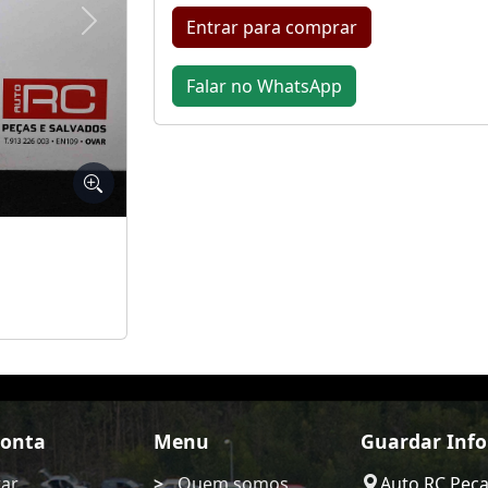
Entrar para comprar
Seguinte
Falar no WhatsApp
Conta
Menu
Guardar Inf
rar
Quem somos
Auto RC Pec