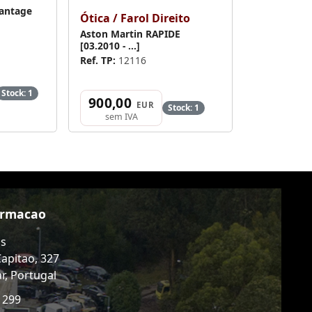
Vantage
Ótica / Farol Direito
Aston Martin RAPIDE
[03.2010 - ...]
Ref. TP:
12116
Stock: 1
900,00
EUR
Stock: 1
sem IVA
ormacao
as
Capitao, 327
r, Portugal
 299