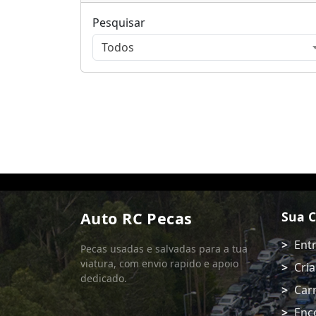
Pesquisar
Todos
Auto RC Pecas
Sua 
Ent
Pecas usadas e salvadas para a tua
viatura, com envio rapido e apoio
Cria
dedicado.
Car
Enc