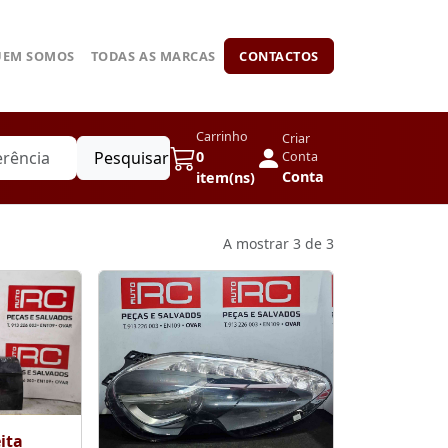
UEM SOMOS
TODAS AS MARCAS
CONTACTOS
Carrinho
Criar
Pesquisar
0
Conta
Conta
item(ns)
A mostrar 3 de 3
ita