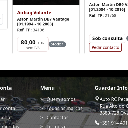
Aston Martin DB9 
[01.2004 - 10.2016]
Airbag Volante
Ref. TP:
21768
Aston Martin DB7 Vantage
[01.1994 - 10.2003]
Ref. TP:
34196
Sob consulta
80,00
EUR
Stock: 1
Pedir contacto
sem IVA
Conta
Menu
Guardar Inf
rar
Quem somos
Auto RC Pec
Rua Alto do 
r conta
Todas as marcas
3880-728 Ova
rinho
Contactos
+351 914 401
omendas
Termos e